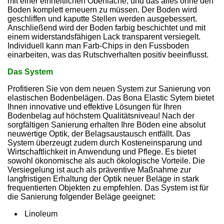
mit einer einheitlichen Oberfläche, und das alles ohne den
Boden komplett erneuern zu müssen. Der Boden wird
geschliffen und kaputte Stellen werden ausgebessert.
Anschließend wird der Boden farbig
beschichtet
und mit
einem widerstandsfähigen Lack transparent versiegelt.
Individuell kann man Farb-Chips in den Fussboden
einarbeiten, was das Rutschverhalten positiv beeinflusst.
Das System
Profitieren Sie von dem neuen System zur Sanierung von
elastischen Bodenbelägen. Das Bona Elastic Sytem bietet
Ihnen innovative und effektive Lösungen für Ihren
Bodenbelag auf höchstem Qualitätsniveau! Nach der
sorgfältigen Sanierung erhalten Ihre Böden eine absolut
neuwertige Optik, der Belagsaustausch entfällt. Das
System überzeugt zudem durch Kosteneinsparung und
Wirtschaftlichkeit in Anwendung und Pflege. Es bietet
sowohl ökonomische als auch ökologische Vorteile. Die
Versiegelung ist auch als präventive Maßnahme zur
langfristigen Erhaltung der Optik neuer Beläge in stark
frequentierten Objekten zu empfehlen. Das System ist für
die Sanierung folgender Beläge geeignet:
Linoleum