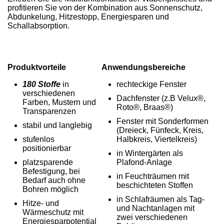
profitieren Sie von der Kombination aus Sonnenschutz,
Abdunkelung, Hitzestopp, Energiesparen und
Schallabsorption.
Produktvorteile
Anwendungsbereiche
180 Stoffe
in
rechteckige Fenster
verschiedenen
Dachfenster (z.B Velux®,
Farben, Mustern und
Roto®, Braas®)
Transparenzen
Fenster mit Sonderformen
stabil und langlebig
(Dreieck, Fünfeck, Kreis,
stufenlos
Halbkreis, Viertelkreis)
positionierbar
in Wintergärten als
platzsparende
Plafond-Anlage
Befestigung, bei
in Feuchträumen mit
Bedarf auch ohne
beschichteten Stoffen
Bohren möglich
in Schlafräumen als Tag-
Hitze- und
und Nachtanlagen mit
Wärmeschutz mit
zwei verschiedenen
Energiesparpotential