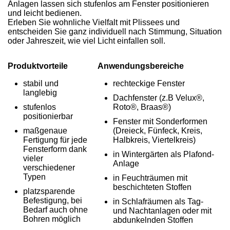
Anlagen lassen sich stufenlos am Fenster positionieren
und leicht bedienen.
Erleben Sie wohnliche Vielfalt mit Plissees und
entscheiden Sie ganz individuell nach Stimmung, Situation
oder Jahreszeit, wie viel Licht einfallen soll.
Produktvorteile
Anwendungsbereiche
stabil und
rechteckige Fenster
langlebig
Dachfenster (z.B Velux®,
stufenlos
Roto®, Braas®)
positionierbar
Fenster mit Sonderformen
maßgenaue
(Dreieck, Fünfeck, Kreis,
Fertigung für jede
Halbkreis, Viertelkreis)
Fensterform dank
in Wintergärten als Plafond-
vieler
Anlage
verschiedener
Typen
in Feuchträumen mit
beschichteten Stoffen
platzsparende
Befestigung, bei
in Schlafräumen als Tag-
Bedarf auch ohne
und Nachtanlagen oder mit
Bohren möglich
abdunkelnden Stoffen