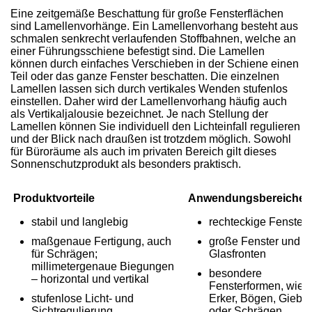
Eine zeitgemäße Beschattung für große Fensterflächen
sind Lamellenvorhänge. Ein Lamellenvorhang besteht aus
schmalen senkrecht verlaufenden Stoffbahnen, welche an
einer Führungsschiene befestigt sind. Die Lamellen
können durch einfaches Verschieben in der Schiene einen
Teil oder das ganze Fenster beschatten. Die einzelnen
Lamellen lassen sich durch vertikales Wenden stufenlos
einstellen. Daher wird der Lamellenvorhang häufig auch
als Vertikaljalousie bezeichnet. Je nach Stellung der
Lamellen können Sie individuell den Lichteinfall regulieren
und der Blick nach draußen ist trotzdem möglich. Sowohl
für Büroräume als auch im privaten Bereich gilt dieses
Sonnenschutzprodukt als besonders praktisch.
Produktvorteile
Anwendungsbereiche
stabil und langlebig
rechteckige Fenster
maßgenaue Fertigung, auch
große Fenster und
für Schrägen;
Glasfronten
millimetergenaue Biegungen
besondere
– horizontal und vertikal
Fensterformen, wie
stufenlose Licht- und
Erker, Bögen, Giebel
Sichtregulierung
oder Schrägen