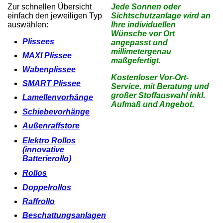
Zur schnellen Übersicht
Jede Sonnen oder
einfach den jeweiligen Typ
Sichtschutzanlage wird an
auswählen:
Ihre individuellen
Wünsche vor Ort
Plissees
angepasst und
millimetergenau
MAXI Plissee
maßgefertigt.
Wabenplissee
Kostenloser Vor-Ort-
SMART Plissee
Service, mit Beratung und
großer Stoffauswahl inkl.
Lamellenvorhänge
Aufmaß und Angebot.
Schiebevorhänge
Außenraffstore
Elektro Rollos
(innovative
Batterierollo)
Rollos
Doppelrollos
Raffrollo
Beschattungsanlagen